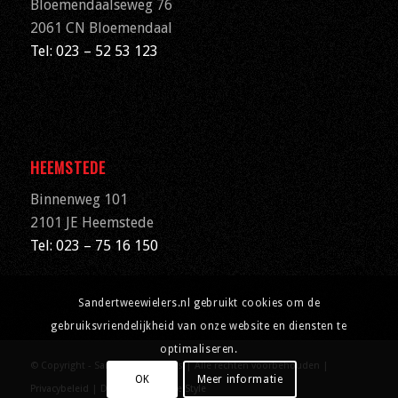
Bloemendaalseweg 76
2061 CN
Bloemendaal
Tel: 023 – 52 53 123
HEEMSTEDE
Binnenweg 101
2101 JE Heemstede
Tel: 023 – 75 16 150
Sandertweewielers.nl gebruikt cookies om de
gebruiksvriendelijkheid van onze website en diensten te
optimaliseren.
© Copyright - Sander Tweewielers | Alle rechten voorbehouden |
OK
Meer informatie
Privacybeleid
| Designed by
Ryde Style