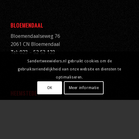
BLOEMENDAAL
Bloemendaalseweg 76
2061 CN
Bloemendaal
Tel: 023 – 52 53 123
Sandertweewielers.nl gebruikt cookies om de
gebruiksvriendelijkheid van onze website en diensten te
optimaliseren.
OK
Meer informatie
HEEMSTEDE
Binnenweg 101
2101 JE Heemstede
Tel: 023 – 75 16 150