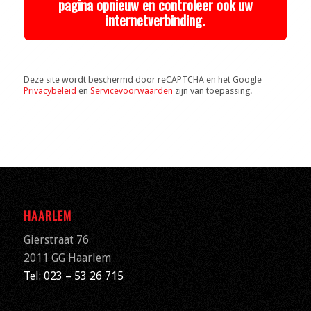
pagina opnieuw en controleer ook uw
internetverbinding.
Deze site wordt beschermd door reCAPTCHA en het Google
Privacybeleid
en
Servicevoorwaarden
zijn van toepassing.
HAARLEM
Gierstraat 76
2011 GG Haarlem
Tel: 023 – 53 26 715