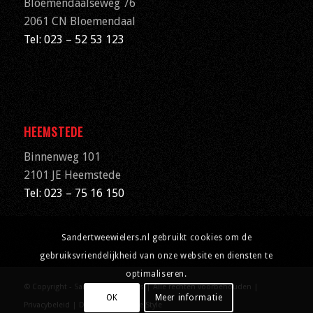
Bloemendaalseweg 76
2061 CN
Bloemendaal
Tel: 023 – 52 53 123
HEEMSTEDE
Binnenweg 101
2101 JE Heemstede
Tel: 023 – 75 16 150
Sandertweewielers.nl gebruikt cookies om de
gebruiksvriendelijkheid van onze website en diensten te
optimaliseren.
© Copyright - Sander Tweewielers | Alle rechten voorbehouden |
OK
Meer informatie
Privacybeleid
| Designed by
Ryde Style