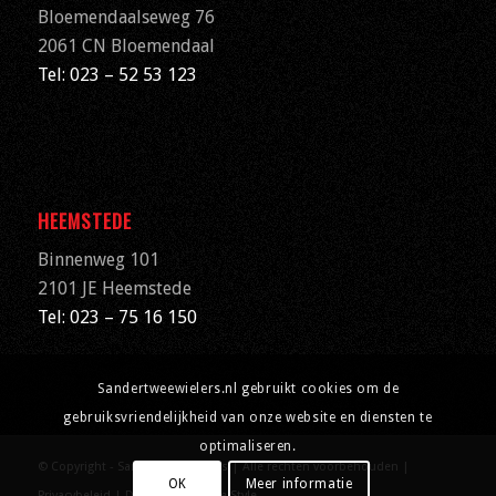
Bloemendaalseweg 76
2061 CN
Bloemendaal
Tel: 023 – 52 53 123
HEEMSTEDE
Binnenweg 101
2101 JE Heemstede
Tel: 023 – 75 16 150
Sandertweewielers.nl gebruikt cookies om de
gebruiksvriendelijkheid van onze website en diensten te
optimaliseren.
© Copyright - Sander Tweewielers | Alle rechten voorbehouden |
OK
Meer informatie
Privacybeleid
| Designed by
Ryde Style