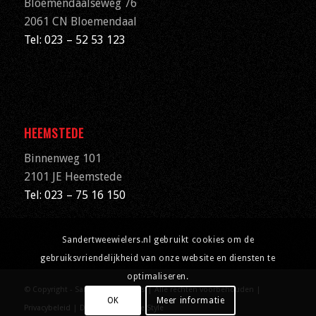
Bloemendaalseweg 76
2061 CN
Bloemendaal
Tel: 023 – 52 53 123
HEEMSTEDE
Binnenweg 101
2101 JE Heemstede
Tel: 023 – 75 16 150
Sandertweewielers.nl gebruikt cookies om de
gebruiksvriendelijkheid van onze website en diensten te
optimaliseren.
© Copyright - Sander Tweewielers | Alle rechten voorbehouden |
OK
Meer informatie
Privacybeleid
| Designed by
Ryde Style